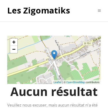
Les Zigomatiks
+
−
Leaflet
| ©
OpenStreetMap
contributors
Aucun résultat
Veuillez nous excuser, mais aucun résultat n'a été