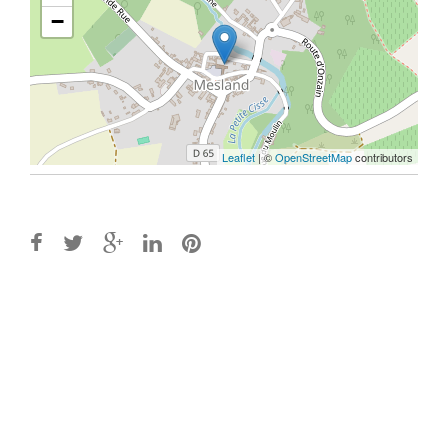
−
Leaflet
| ©
OpenStreetMap
contributors
Post
navigation