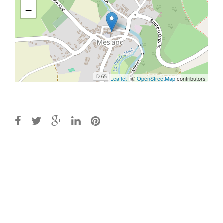
−
Leaflet
| ©
OpenStreetMap
contributors
Post
navigation