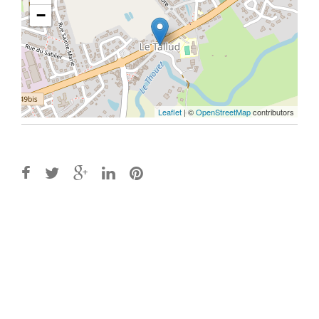
−
Leaflet
| ©
OpenStreetMap
contributors
Post
navigation