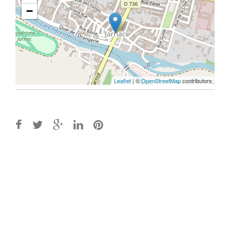
−
Leaflet
| ©
OpenStreetMap
contributors
Post
navigation