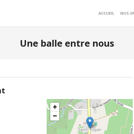
ACCUEIL
NOS S
Une balle entre nous
nt
+
−