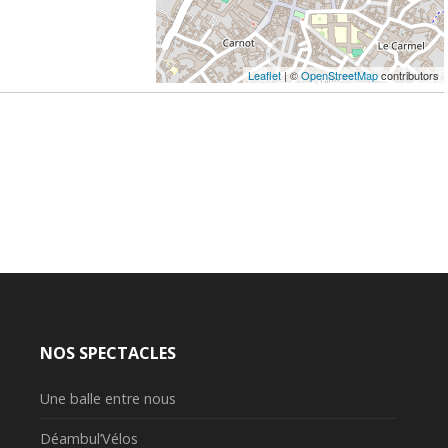
Leaflet
| ©
OpenStreetMap
contributors
NOS SPECTACLES
Une balle entre nous
Déambul’Vélos