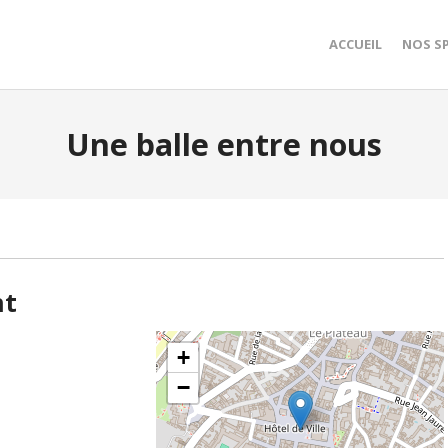
ACCUEIL
NOS S
Une balle entre nous
nt
+
−