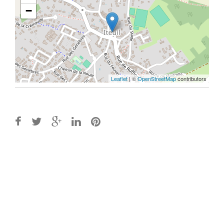
−
Leaflet
| ©
OpenStreetMap
contributors
Post
navigation