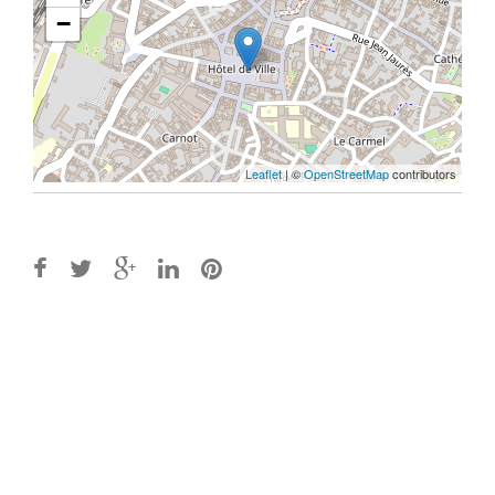
−
Leaflet
| ©
OpenStreetMap
contributors
Post
navigation