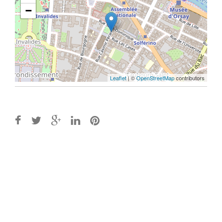
−
Leaflet
| ©
OpenStreetMap
contributors
Post
navigation