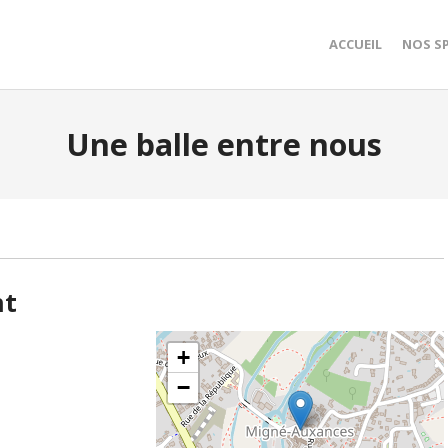
ACCUEIL
NOS S
Une balle entre nous
nt
+
−