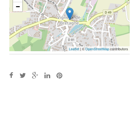
−
Leaflet
| ©
OpenStreetMap
contributors
Post
navigation