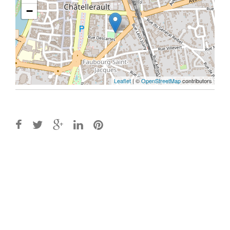
−
Leaflet
| ©
OpenStreetMap
contributors
Post
navigation