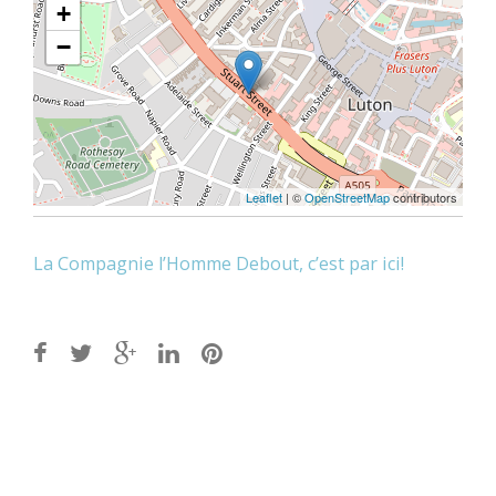
+
−
Leaflet
| ©
OpenStreetMap
contributors
La Compagnie l’Homme Debout, c’est par ici!
Post
navigation