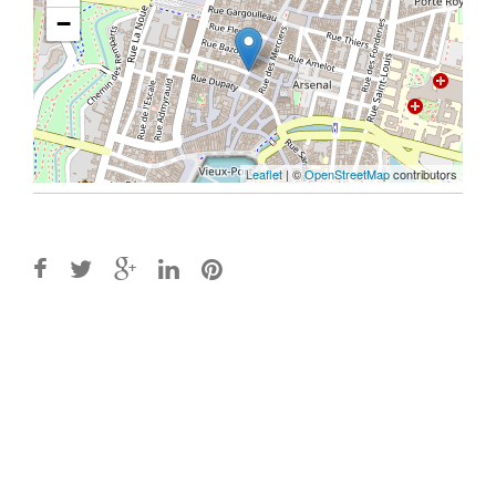
−
Leaflet
| ©
OpenStreetMap
contributors
Post
navigation