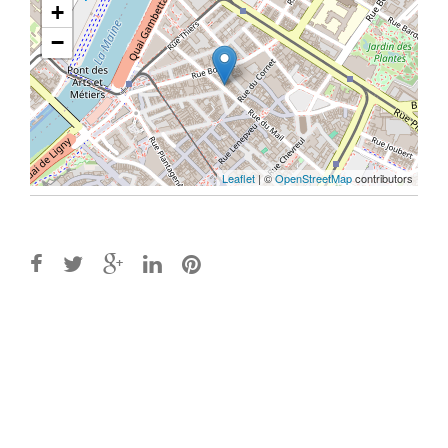
+
−
Leaflet
| ©
OpenStreetMap
contributors
Post
navigation