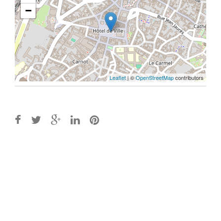
−
Leaflet
| ©
OpenStreetMap
contributors
Post
navigation