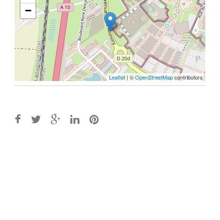
−
Leaflet
| ©
OpenStreetMap
contributors
Post
navigation