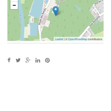
−
Leaflet
| ©
OpenStreetMap
contributors
Post
navigation