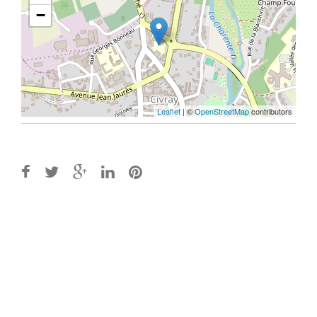
−
Leaflet
| ©
OpenStreetMap
contributors
Post
navigation