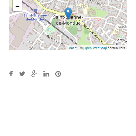
−
Leaflet
| ©
OpenStreetMap
contributors
Post
navigation