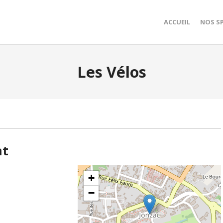
ACCUEIL
NOS S
Les Vélos
nt
+
−