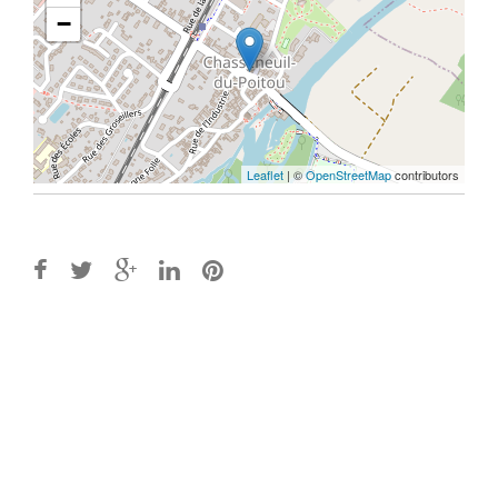
−
Leaflet
| ©
OpenStreetMap
contributors
Post
navigation