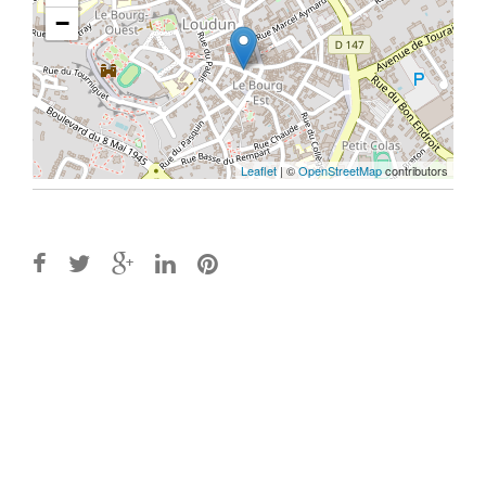
−
Leaflet
| ©
OpenStreetMap
contributors
Post
navigation